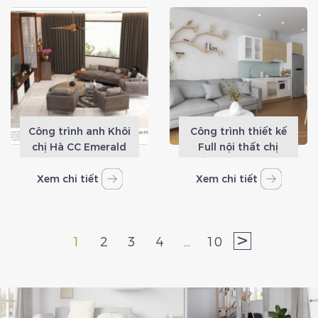
Công trình anh Khôi
Công trình thiết kế
chị Hà CC Emerald
Full nội thất chị
CT8
Hiền CC Iris Garden
Xem chi tiết
Xem chi tiết
>
1
2
3
4
…
10