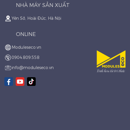
NHÀ MÁY SẢN XUẤT
Yên Sở, Hoài Đức, Hà Nội
ONLINE
Moduleseco.vn
0904.809.558
info@moduleseco.vn